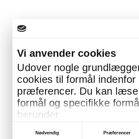
Vi anvender cookies
Udover nogle grundlæggen
cookies til formål indenfor
præferencer. Du kan læs
formål og specifikke formå
herunder.
Enkelte af vores cookies e
Samtykkevalg
Nødvendig
Præferencer
som placeres på vegne af 