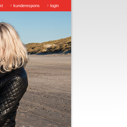
kt
kunderespons
login