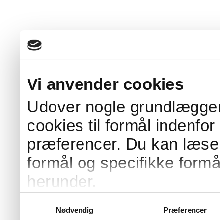
Vi anvender cookies
Udover nogle grundlæggen
cookies til formål indenfor
præferencer. Du kan læs
formål og specifikke formå
herunder.
Enkelte af vores cookies e
Samtykkevalg
Nødvendig
Præferencer
som placeres på vegne af 