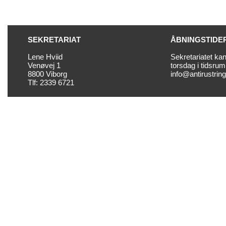
SEKRETARIAT
ÅBNINGSTIDE
Lene Hviid
Sekretariatet ka
Venøvej 1
torsdag i tidsrum
8800 Viborg
info@antirustrin
Tlf: 2339 6721