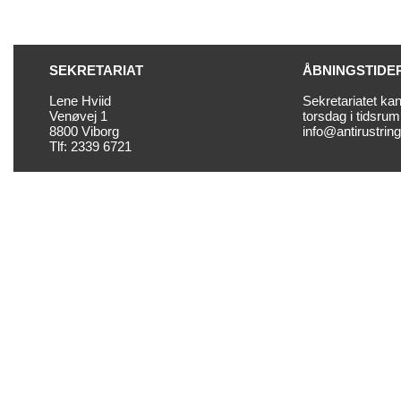
SEKRETARIAT
ÅBNINGSTIDE
Lene Hviid
Sekretariatet ka
Venøvej 1
torsdag i tidsrum
8800 Viborg
info@antirustrin
Tlf: 2339 6721