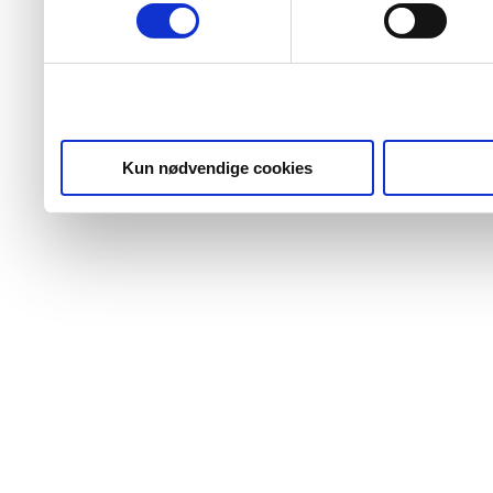
For hver tredjepart gælde
behandlingen af dine oply
orientere dig om i oversig
Du skal foretage et aktivt 
Kun nødvendige cookies
samtykke.
Læs mere om cookies på an
cookiepolitik
.